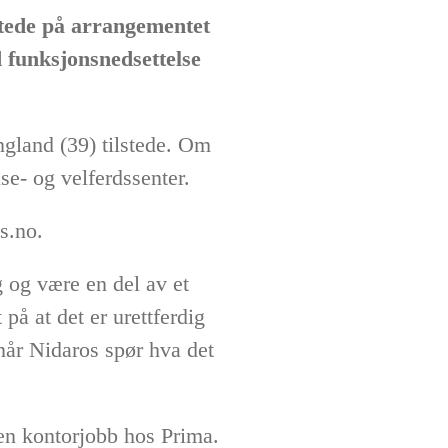
 stede på arrangementet
funksjonsnedsettelse
gland (39) tilstede. Om
se- og velferdssenter.
os.no.
g og være en del av et
på at det er urettferdig
 når Nidaros spør hva det
 en kontorjobb hos Prima.