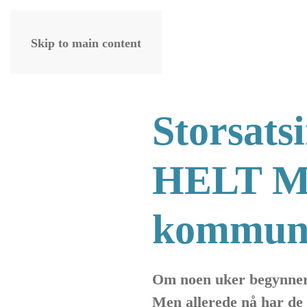
Alle
foto:
Jarle
Skip to main content
Eknes
Storsats
HELT ME
kommuna
Om noen uker begynner
Men allerede nå har de 