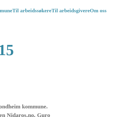
mmune
Til arbeidssøkere
Til arbeidsgivere
Om oss
 15
Trondheim kommune.
sen Nidaros.no. Guro