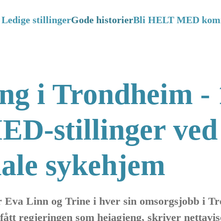
Ledige stillinger
Gode historier
Bli HELT MED ko
ing i Trondheim -
D-stillinger ved
le sykehjem
 Eva Linn og Trine i hver sin omsorgsjobb i 
fått regjeringen som heiagjeng, skriver nettavi