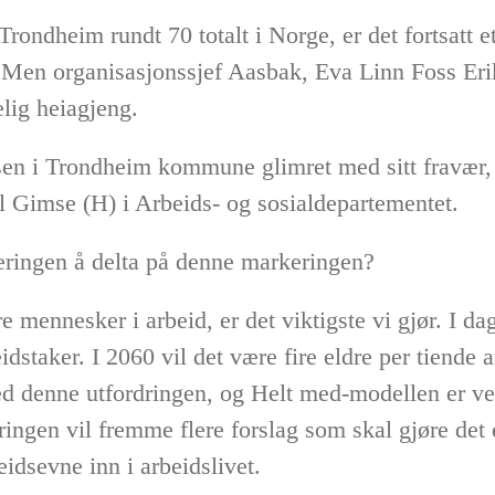
 Trondheim rundt 70 totalt i Norge, er det fortsatt 
. Men organisasjonssjef Aasbak, Eva Linn Foss Er
elig heiagjeng.
sen i Trondheim kommune glimret med sitt fravær, 
l Gimse (H) i Arbeids- og sosialdepartementet.
jeringen å delta på denne markeringen?
ere mennesker i arbeid, er det viktigste vi gjør. I d
eidstaker. I 2060 vil det være fire eldre per tiende
 denne utfordringen, og Helt med-modellen er vel
ringen vil fremme flere forslag som skal gjøre det e
idsevne inn i arbeidslivet.