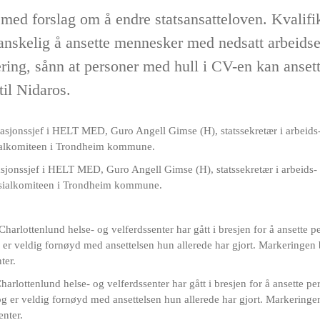
med forslag om å endre statsansatteloven. Kvalifik
 vanskelig å ansette mennesker med nedsatt arbeidse
ing, sånn at personer med hull i CV-en kan ansett
til Nidaros.
asjonssjef i HELT MED, Guro Angell Gimse (H), statssekretær i arbeids- 
osialkomiteen i Trondheim kommune.
rlottenlund helse- og velferdssenter har gått i bresjen for å ansette 
r veldig fornøyd med ansettelsen hun allerede har gjort. Markeringen
enter.