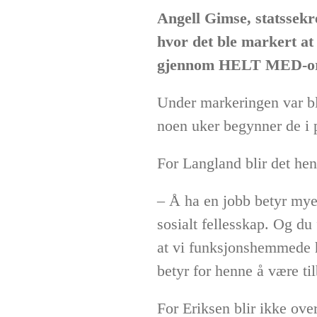
Angell Gimse, statssekr
hvor det ble markert a
gjennom HELT MED-or
Under markeringen var bl
noen uker begynner de i p
For Langland blir det henn
– Å ha en jobb betyr mye.
sosialt fellesskap. Og du 
at vi funksjonshemmede ha
betyr for henne å være til
For Eriksen blir ikke ove