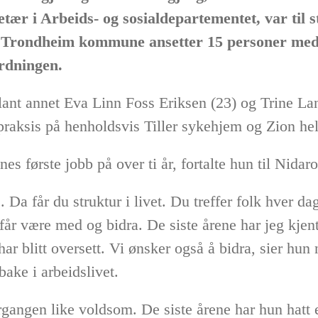
etær i Arbeids- og sosialdepartementet, var til
t Trondheim kommune ansetter 15 personer med 
dningen.
ant annet Eva Linn Foss Eriksen (23) og Trine Lan
raksis på henholdsvis Tiller sykehjem og Zion hel
es første jobb på over ti år, fortalte hun til Nidar
 Da får du struktur i livet. Du treffer folk hver da
får være med og bidra. De siste årene har jeg kjent 
r blitt oversett. Vi ønsker også å bidra, sier hun
bake i arbeidslivet.
rgangen like voldsom. De siste årene har hun hatt