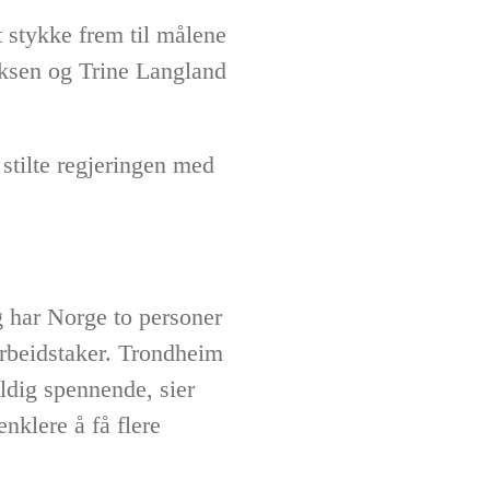
et stykke frem til målene
iksen og Trine Langland
stilte regjeringen med
ag har Norge to personer
 arbeidstaker. Trondheim
dig spennende, sier
nklere å få flere