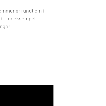
 kommuner rundt om i
 – for eksempel i
ange!