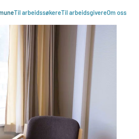
mmune
Til arbeidssøkere
Til arbeidsgivere
Om oss