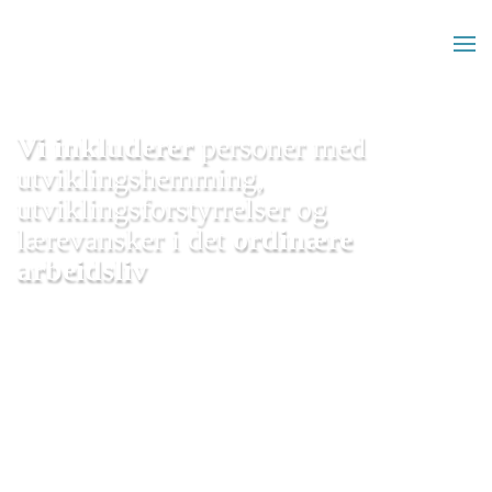
Skip to main content
Vi inkluderer
personer med
utviklingshemming,
utviklingsforstyrrelser og
lærevansker i det
ordinære
arbeidsliv