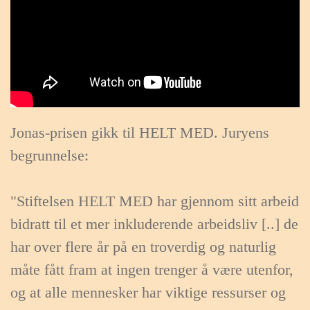
Jonas-prisen gikk til HELT MED. Juryens
begrunnelse:
"Stiftelsen HELT MED har gjennom sitt arbeid
bidratt til et mer inkluderende arbeidsliv [..] de
har over flere år på en troverdig og naturlig
måte fått fram at ingen trenger å være utenfor,
og at alle mennesker har viktige ressurser og