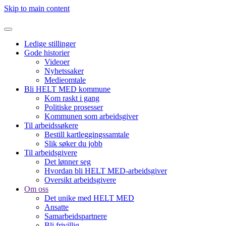
Skip to main content
Ledige stillinger
Gode historier
Videoer
Nyhetssaker
Medieomtale
Bli HELT MED kommune
Kom raskt i gang
Politiske prosesser
Kommunen som arbeidsgiver
Til arbeidssøkere
Bestill kartleggingssamtale
Slik søker du jobb
Til arbeidsgivere
Det lønner seg
Hvordan bli HELT MED-arbeidsgiver
Oversikt arbeidsgivere
Om oss
Det unike med HELT MED
Ansatte
Samarbeidspartnere
Bli frivillig