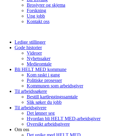
Brosjyrer og skjema
Forskning
Ung jobb
Kontakt oss
Ledige stillinger
Gode historier
Videoer
Nyhetssaker
Medieomtale
Bli HELT MED kommune
Kom raskt i gang
Politiske prosesser
Kommunen som arbeidsgiver
Til arbeidssøkere
Bestill kartleggingssamtale
Slik søker du jobb
Til arbeidsgivere
Det lønner seg
Hvordan bli HELT MED-arbeidsgiver
Oversikt arbeidsgivere
Om oss
Det unike med HELT MED