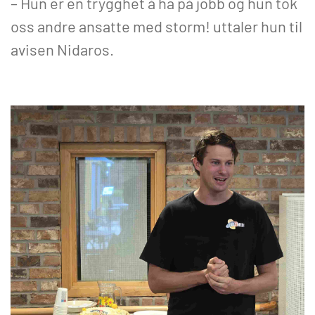
– Hun er en trygghet å ha på jobb og hun tok
oss andre ansatte med storm! uttaler hun til
avisen Nidaros.