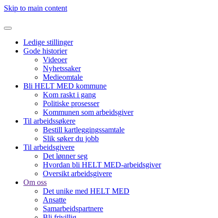
Skip to main content
Ledige stillinger
Gode historier
Videoer
Nyhetssaker
Medieomtale
Bli HELT MED kommune
Kom raskt i gang
Politiske prosesser
Kommunen som arbeidsgiver
Til arbeidssøkere
Bestill kartleggingssamtale
Slik søker du jobb
Til arbeidsgivere
Det lønner seg
Hvordan bli HELT MED-arbeidsgiver
Oversikt arbeidsgivere
Om oss
Det unike med HELT MED
Ansatte
Samarbeidspartnere
Bli frivillig