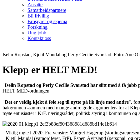
Ansatte
Samarbeidspartnere
Bli frivillig
Brosjyrer og skjema
Forskning
Ung jobb
Kontakt oss
Iselin Ropstad, Kjetil Maudal og Perly Cecilie Svarstad. Foto: Ane
Klepp er HELT MED!
"
Iselin Ropstad og Perly Cecilie Svarstad har slitt med å få jo
HELT MED-ordningen.
"
Det er veldig kjekt å føle seg til nytte på lik linje med andre
", fo
bakgrunnen -sammen med mange andre gode argumenter- for at Klepp 
møte entusiaster i KrF, næringsrådet, politisk styring i kommunen og 
Viktig møte i 2020. Fra venstre: Margret Hagerup (stortingsrepresen
Kjetil Maudal (varaordfører, FrP), Espen Åvitsland (personal- og or