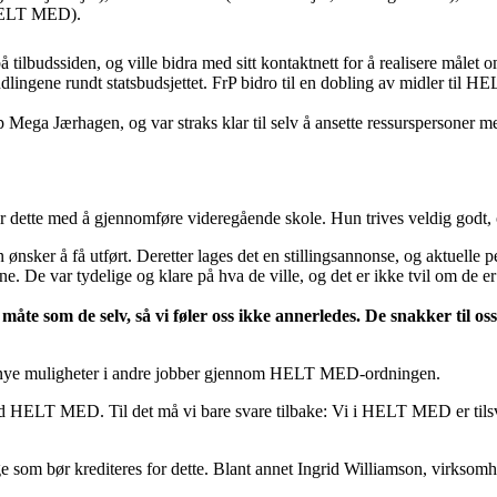
 HELT MED).
på tilbudssiden, og ville bidra med sitt kontaktnett for å realisere må
ingene rundt statsbudsjettet. FrP bidro til en dobling av midler til
op Mega Jærhagen, og var straks klar til selv å ansette ressurspersoner m
er dette med å gjennomføre videregående skole. Hun trives veldig godt, o
sker å få utført. Deretter lages det en stillingsannonse, og aktuelle p
ne. De var tydelige og klare på hva de ville, og det er ikke tvil om de 
e som de selv, så vi føler oss ikke annerledes. De snakker til oss 
 få nye muligheter i andre jobber gjennom HELT MED-ordningen.
d med HELT MED. Til det må vi bare svare tilbake: Vi i HELT MED er t
 som bør krediteres for dette. Blant annet Ingrid Williamson, virksomh