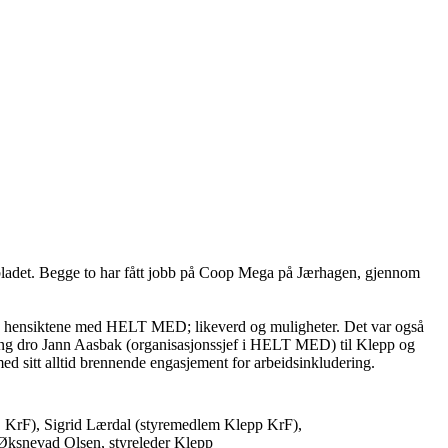
bladet. Begge to har fått jobb på Coop Mega på Jærhagen, gjennom
n av hensiktene med HELT MED; likeverd og muligheter. Det var også
ng dro Jann Aasbak (organisasjonssjef i HELT MED) til Klepp og
ed sitt alltid brennende engasjement for arbeidsinkludering.
rd, KrF), Sigrid Lærdal (styremedlem Klepp KrF),
i Øksnevad Olsen, styreleder Klepp