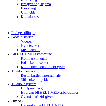
Brosjyrer og skjema
Forskning
Ung jobb
Kontakt oss
Ledige stillinger
Gode historier
Videoer
Nyhetssaker
Medieomtale
Bli HELT MED kommune
Kom raskt i gang
Politiske prosesser
Kommunen som arbeidsgiver
Til arbeidssøkere
Bestill kartleggingssamtale
Slik søker du jobb
Til arbeidsgivere
Det lønner seg
Hvordan bli HELT MED-arbeidsgiver
Oversikt arbeidsgivere
Om oss
Det unike med HELT MED