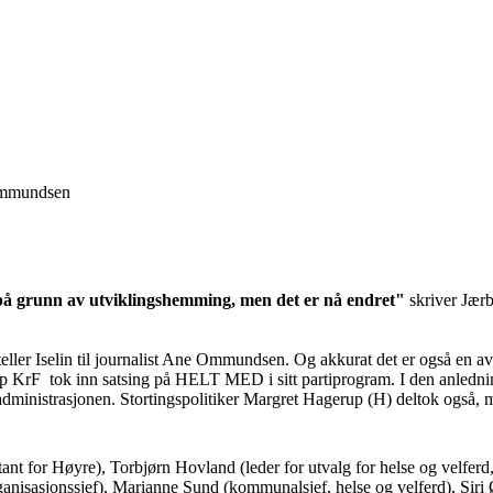
 Ommundsen
bb på grunn av utviklingshemming, men det er nå endret"
skriver Jær
rteller Iselin til journalist Ane Ommundsen. Og akkurat det er også e
KrF tok inn satsing på HELT MED i sitt partiprogram. I den anledni
administrasjonen. Stortingspolitiker Margret Hagerup (H) deltok også, m
tant for Høyre), Torbjørn Hovland (leder for utvalg for helse og velfe
ganisasjonssjef), Marianne Sund (kommunalsjef, helse og velferd), Sir