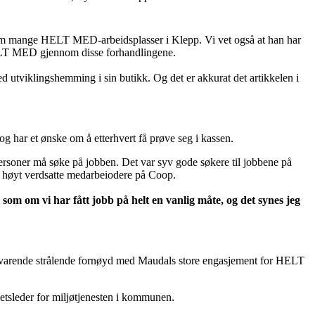
let om mange HELT MED-arbeidsplasser i Klepp. Vi vet også at han har
 HELT MED gjennom disse forhandlingene.
ed utviklingshemming i sin butikk. Og det er akkurat det artikkelen i
g har et ønske om å etterhvert få prøve seg i kassen.
ersoner må søke på jobben. Det var syv gode søkere til jobbene på
er høyt verdsatte medarbeiodere på Coop.
som om vi har fått jobb på helt en vanlig måte, og det synes jeg
ilsvarende strålende fornøyd med Maudals store engasjement for HELT
etsleder for miljøtjenesten i kommunen.