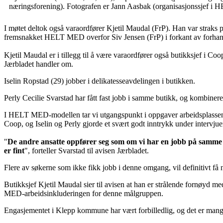
næringsforening). Fotografen er Jann Aasbak (organisasjonssjef i
I møtet deltok også varaordfører Kjetil Maudal (FrP). Han var straks 
fremsnakket HELT MED overfor Siv Jensen (FrP) i forkant av forhandl
Kjetil Maudal er i tillegg til å være varaordfører også butikksjef i Co
Jærbladet handler om.
Iselin Ropstad (29) jobber i delikatesseavdelingen i butikken.
Perly Cecilie Svarstad har fått fast jobb i samme butikk, og kombiner
I HELT MED-modellen tar vi utgangspunkt i oppgaver arbeidsplassen øn
Coop, og Iselin og Perly gjorde et svært godt inntrykk under intervjue
"
De andre ansatte oppfører seg som om vi har en jobb på samme måt
er fint
", forteller Svarstad til avisen Jærbladet.
Flere av søkerne som ikke fikk jobb i denne omgang, vil definitivt
Butikksjef Kjetil Maudal sier til avisen at han er strålende fornøy
MED-arbeidsinkluderingen for denne målgruppen.
Engasjementet i Klepp kommune har vært forbilledlig, og det er mange