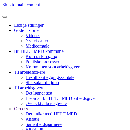
Skip to main content
Ledige stillinger
Gode historier
Videoer
Nyhetssaker
Medieomtale
Bli HELT MED kommune
Kom raskt i gang
Politiske prosesser
Kommunen som arbeidsgiver
Til arbeidssøkere
Bestill kartleggingssamtale
Slik søker du jobb
Til arbeidsgivere
Det lønner seg
Hvordan bli HELT MED-arbeidsgiver
Oversikt arbeidsgivere
Om oss
Det unike med HELT MED
Ansatte
Samarbeidspartnere
Bli frivillig