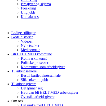
Brosjyrer og skjema
Forskning
Ung jobb
Kontakt oss
Ledige stillinger
Gode historier
Videoer
Nyhetssaker
Medieomtale
Bli HELT MED kommune
Kom raskt i gang
Politiske prosesser
Kommunen som arbeidsgiver
Til arbeidssøkere
Bestill kartleggingssamtale
Slik søker du jobb
Til arbeidsgivere
Det lønner seg
Hvordan bli HELT MED-arbeidsgiver
Oversikt arbeidsgivere
Om oss
Det unike med HELT MED