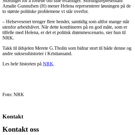
Stortinget for å fortelle om sine erfaringer. Stortingsrepresentant
Amalie Gunnufsen (H) mener Helena representerer løsningen på de
to største politiske problemene vi står overfor.
– Helsevesenet trenger flere hender, samtidig som altfor mange står
utenfor arbeidslivet. Når dette kombineres på en god måte, som er
tilfelle med Helena, er det et politisk drømmescenario, sier hun til
NRK.
Takk til ildsjelen Merete G.Tholin som bidrar stort til både denne og
andre suksesshistorier i Kristiansand.
Les hele historien på
NRK
.
Foto: NRK
Kontakt
Kontakt oss