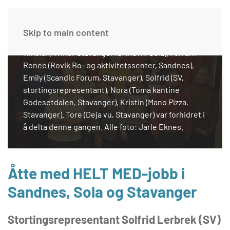
Bak: Johannes (Sandnes kommune, Rådhuset),
Jarle (Sandnes kommune, Rådhuset), Håkon
Skip to main content
Mathias (Trones bolig- og eldresenter, Sandnes),
Nikolai (Avinor Stavanger lufthavn, Sola). Forran:
Renee (Rovik Bo- og aktivitetssenter, Sandnes),
Emily (Scandic Forum, Stavanger), Solfrid (SV,
stortingsrepresentant), Nora (Toma kantine
Godesetdalen, Stavanger), Kristin (Mano Pizza,
Stavanger). Tore (Deja vu, Stavanger) var forhidret i
å delta denne gangen. Alle foto: Jarle Eknes.
Åtte med HELT MED-jobb i
Sandnes, Sola og Stavanger
Stortingsrepresentant Solfrid Lerbrek (SV)