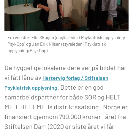
Fra venstre: Elin Skogen (daglig leder i Psykiatrisk opplysning/
PsykOpp) og Jan Erik Nilsen (styreleder i Psykiatrisk
opplysning/PsykOpp)
De hyggelige lokalene dere ser på bildet har
vi fått låne av
Hertervig forlag / Stiftelsen
. Dette er en god
Psykiatrisk opplysning
samarbeidspartner for både SOR og HELT
MED. HELT MEDs distriktssatsing i Norge er
finansiert gjennom 790.000 kroner i året fra
Stiftelsen Dam (2020 er siste året vi får