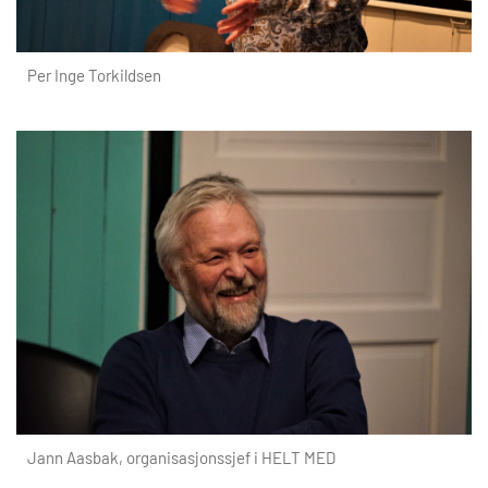
Per Inge Torkildsen
Jann Aasbak, organisasjonssjef i HELT MED