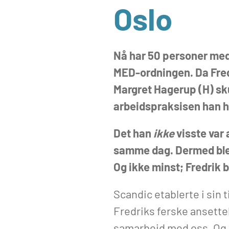
Oslo
Nå har 50 personer med
MED-ordningen. Da Fred
Margret Hagerup (H) sku
arbeidspraksisen han ha
Det han
ikke
visste var
samme dag. Dermed ble d
Og ikke minst; Fredrik b
Scandic etablerte i sin
Fredriks ferske ansettel
samarbeid med oss. Og 