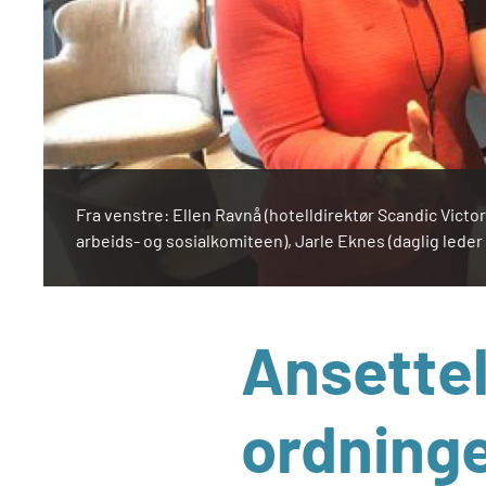
Fra venstre: Ellen Ravnå (hotelldirektør Scandic Victo
arbeids- og sosialkomiteen), Jarle Eknes (daglig leder
Ansettel
ordninge