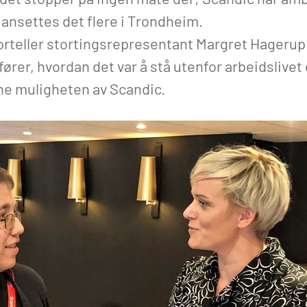
 ansettes det flere i Trondheim.
rteller stortingsrepresentant Margret Hagerup 
rer, hvordan det var å stå utenfor arbeidslivet
ne muligheten av Scandic.