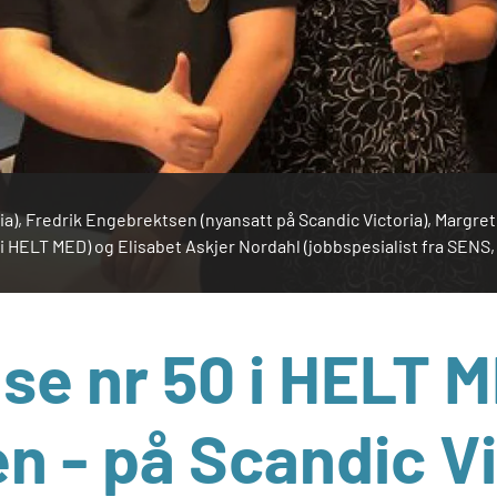
ria), Fredrik Engebrektsen (nyansatt på Scandic Victoria), Margr
 i HELT MED) og Elisabet Askjer Nordahl (jobbspesialist fra SENS
se nr 50 i HELT 
n - på Scandic Vi