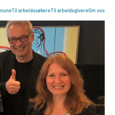
mmune
Til arbeidssøkere
Til arbeidsgivere
Om oss