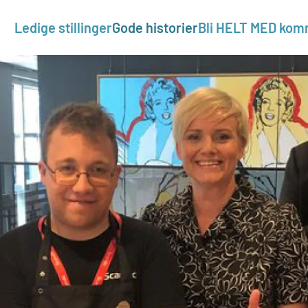
Ledige stillinger
Gode historier
Bli HELT MED ko