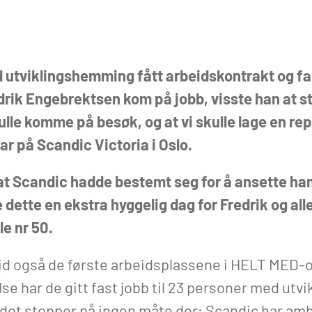
 utviklingshemming fått arbeidskontrakt og f
rik Engebrektsen kom på jobb, visste han at s
lle komme på besøk, og at vi skulle lage en re
r på Scandic Victoria i Oslo.
 at Scandic hadde bestemt seg for å ansette ha
ette en ekstra hyggelig dag for Fredrik og alle 
le nr 50.
 tid også de første arbeidsplassene i HELT MED-
se har de gitt fast jobb til 23 personer med ut
det stopper på ingen måte der; Scandic har am