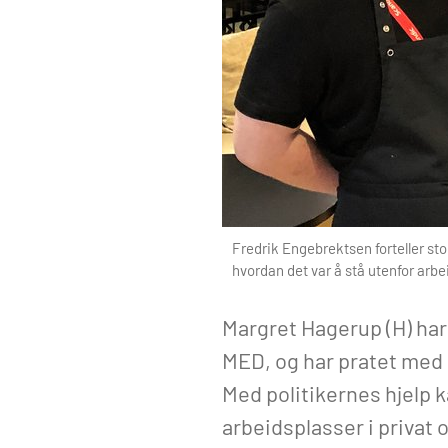
Fredrik Engebrektsen forteller st
hvordan det var å stå utenfor arb
Margret Hagerup (H) har
MED, og har pratet med 
Med politikernes hjelp ka
arbeidsplasser i privat 