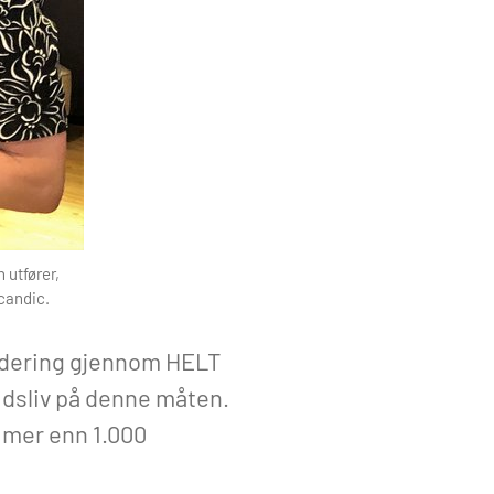
 utfører,
Scandic.
ludering gjennom HELT
idsliv på denne måten.
d mer enn 1.000