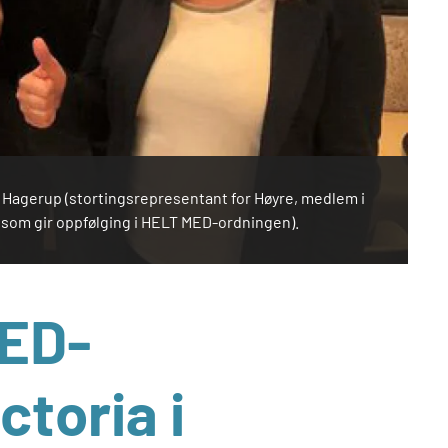
et Hagerup (stortingsrepresentant for Høyre, medlem i
, som gir oppfølging i HELT MED-ordningen).
MED-
ctoria i