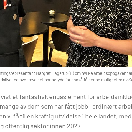
ortingsrepresentant Margret Hagerup (H) om hvilke arbeidsoppgaver han
eidslivet og hvor mye det har betydd for ham å få denne muligheten av 
 vist et fantastisk engasjement for arbeidsink
mange av dem som har fått jobb i ordinært arbe
n vi få til en kraftig utvidelse i hele landet, me
og offentlig sektor innen 2027.