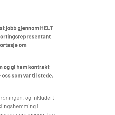
ast jobb gjennom HELT
tortingsrepresentant
portasje om
m og gi ham kontrakt
oss som var til stede.
ordningen, og inkludert
viklingshemming i
bisjoner om mange flere